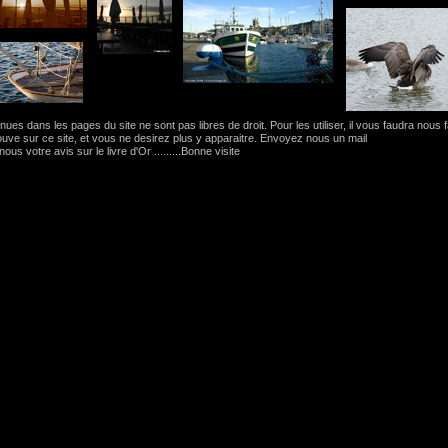
es dans les pages du site ne sont pas libres de droit. Pour les utiliser, il vous faudra nous 
ouve sur ce site, et vous ne desirez plus y apparaitre. Envoyez nous un mail
 nous votre avis sur le livre d'Or .........Bonne visite