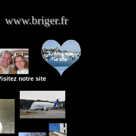
www.briger.fr
www.briger.fr
isitez notre site